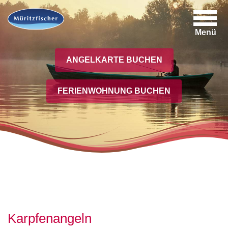
Menü
ANGELKARTE BUCHEN
Angelkarten und Preise
Gewässerverzeichnis
FERIENWOHNUNG BUCHEN
Bootsverleih
Angelteiche
Karpfenangeln
Geführte Angeltouren
Angelregeln 2026
Download Angelregeln
Karpfenangeln