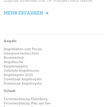
Logistik innerhalb von 24-Stunden nach Hause.
MEHR ERFAHREN
Angeln
Angelkarten und Preise
Gewässerverzeichnis
Bootsverleih
Angelteiche
Karpfenangeln
Geführte Angeltouren
Angelregeln 2026
Download Angelregeln
Download Angelregeln
Urlaub
Ferienwohnung Eldenburg
Ferienwohnung Plau am See